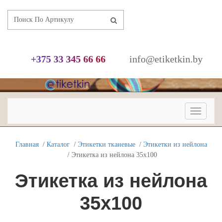
+
3
7
5
3
3
3
4
5
6
6
6
6
info@etiketkin.by
Переклю
навигац
Главная
/
Каталог
/
Этикетки тканевые
/
Этикетки из нейлона
/ Этикетка из нейлона 35х100
Этикетка из нейлона
35х100