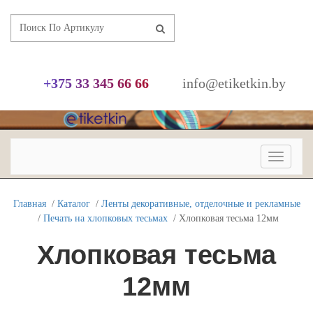
+
3
7
5
3
3
3
4
5
6
6
6
6
info@etiketkin.by
Переклю
навигац
Главная
/
Каталог
/
Ленты декоративные, отделочные и рекламные
/
Печать на хлопковых тесьмах
/ Хлопковая тесьма 12мм
Хлопковая тесьма
12мм